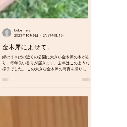
bubethels
2023年10月6日
読了時間: 1分
金木犀によせて。
緑のまきばの近くの公園に大きい金木犀の木があ
り、毎年良い香りが届きます。去年はこのような
様子でした。 この大きな金木犀の写真を撮りに、
去年ホームの子と公園に行きました。 その子は、
ベンチのある金木犀の風景を描き起こしたものを
背景に、とても素敵な女の子のイラストを描いて
いまし...