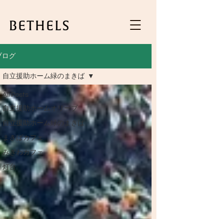
ブログ
自立援助ホーム緑のまきば
All Posts
自立援助ホームオリーブ
自立援助ホーム緑のまきば
まきばカフェ
みぎわカフェ
灯台