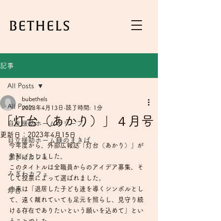
記事
All Posts
bubethels
All Posts
2023年4月13日
読了時間: 1分
「灯台（あかり）」４月号
自立援助ホームオリーブ
更新日：
2023年4月15日
自立援助ホーム緑のまきば
今年度から、外部広報誌「灯台（あかり）」が
発刊いたしました。
まきばカフェ
このタイトルは全職員からのアイデア募集、そ
みぎわカフェ
して投票によって選ばれました。
由来は「退居した子ども達を導くシンボルとし
灯台
て、遠く離れていても足元を照らし、見守り続
ける存在でありたいという願いを込めて」とい