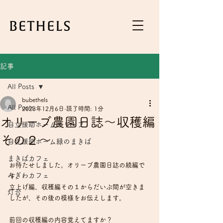
記事
All Posts
bubethels
All Posts
2023年12月6日
読了時間: 1分
オリーブ農園日誌～収穫編
自立援助ホームオリーブ
その２～
自立援助ホーム緑のまきば
まきばカフェ
お待たせしました。オリーブ農園日誌の続編で
みぎわカフェ
す。
立上げ編、収穫編その１からだいぶ間が空きま
灯台
したが、その後の模様をお伝えします。
前回の収穫編の内容覚えてますか？