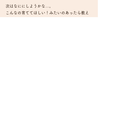
次はなににしようかな…。
こんなの育ててほしい！みたいのあったら教え
てくださいね。
すべて表示
最新記事