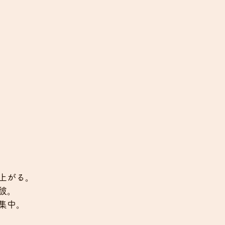
上がる。
彼。
集中。