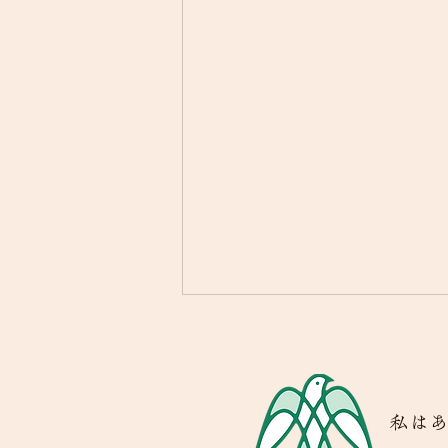
​私は
運転席の日々