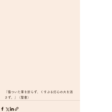
「傷ついた葦を折らず、くすぶる灯心の火を消
さず。」（聖書）