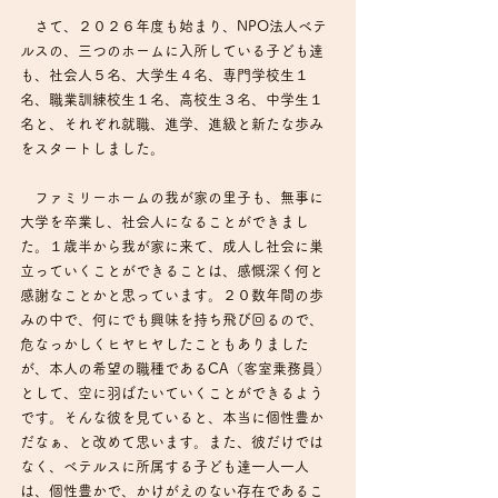
　さて、２０２６年度も始まり、NPO法人ベテ
ルスの、三つのホームに入所している子ども達
も、社会人５名、大学生４名、専門学校生１
名、職業訓練校生１名、高校生３名、中学生１
名と、それぞれ就職、進学、進級と新たな歩み
をスタートしました。
　ファミリーホームの我が家の里子も、無事に
大学を卒業し、社会人になることができまし
た。１歳半から我が家に来て、成人し社会に巣
立っていくことができることは、感慨深く何と
感謝なことかと思っています。２０数年間の歩
みの中で、何にでも興味を持ち飛び回るので、
危なっかしくヒヤヒヤしたこともありました
が、本人の希望の職種であるCA（客室乗務員）
として、空に羽ばたいていくことができるよう
です。そんな彼を見ていると、本当に個性豊か
だなぁ、と改めて思います。また、彼だけでは
なく、ベテルスに所属する子ども達一人一人
は、個性豊かで、かけがえのない存在であるこ