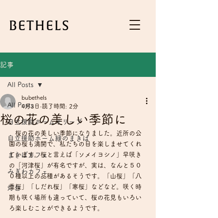
記事
All Posts
bubethels
All Posts
4月3日
読了時間: 2分
桜の花の美しい季節に
自立援助ホームオリーブ
　桜の花の美しい季節になりました。近所の公
自立援助ホーム緑のまきば
園の桜も満開で、私たちの目を楽しませてくれ
まきばカフェ
ています。桜と言えば「ソメイヨシノ」早咲き
の「河津桜」が有名ですが、実は、なんと５０
みぎわカフェ
０種以上の品種があるそうです。「山桜」「八
重桜」「しだれ桜」「寒桜」などなど。咲く時
灯台
期も咲く場所も違っていて、桜の花見もいろい
ろ楽しむことができるようです。