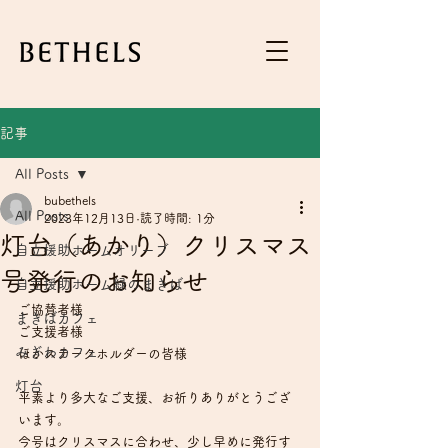
記事
All Posts
bubethels
All Posts
2023年12月13日
読了時間: 1分
灯台（あかり）クリスマス
自立援助ホームオリーブ
号発行のお知らせ
自立援助ホーム緑のまきば
ご協賛者様
まきばカフェ
ご支援者様
みぎわカフェ
ほかステークホルダーの皆様
灯台
平素より多大なご支援、お祈りありがとうござ
います。
今号はクリスマスに合わせ、少し早めに発行す